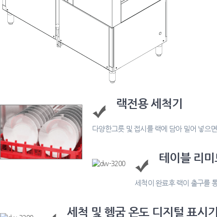
랙전용 세척기
다양한그릇 및 접시를 랙에 담아 밀어 넣으면
테이블 리미
세척이 완료후 랙이 출구를 
세척 및 헹굼 온도 디지털 표시