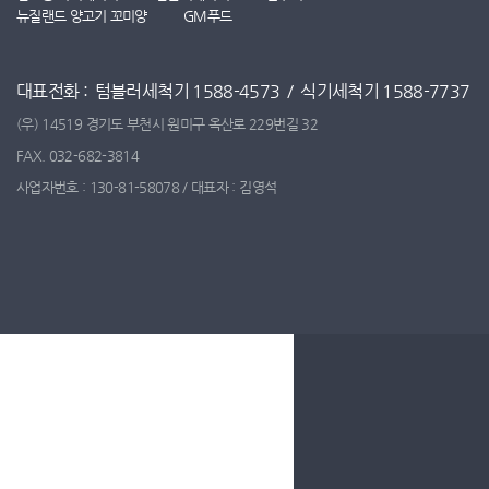
뉴질랜드 양고기 꼬미양
GM푸드
대표전화 : 텀블러세척기 1588-4573 / 식기세척기 1588-7737
(우) 14519 경기도 부천시 원미구 옥산로 229번길 32
FAX. 032-682-3814
사업자번호 : 130-81-58078 / 대표자 : 김영석