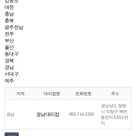
강원도
대전
충남
충북
광주전남
전주
부산
울산
동대구
경북
경남
서대구
제주
지역
대리점명
전화번호
주소
경상남도 창원
시 의창구 북면
경남
경남대리점
055-716-2255
동전리 510-1번
지